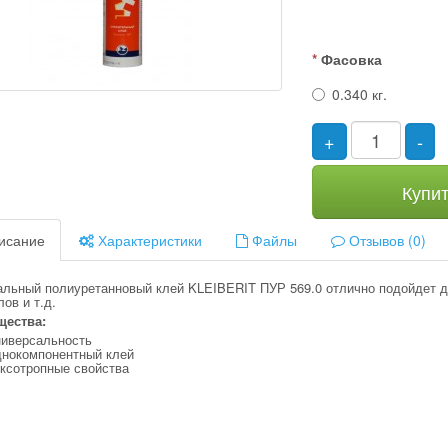
Фасовка
0.340 кг.
+
-
Купи
исание
Характеристики
Файлы
Отзывов (0)
альный полиуретанновый клей KLEIBERIT ПУР 569.0 отлично подойдет дл
ов и т.д.
ества:
ниверсальность
днокомпонентный клей
иксотропные свойства