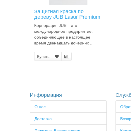
Защитная краска по
дереву JUB Lasur Premium
Корпорация JUB – это
международное предприятие,
объединяющее в настоящее
время двенадцать дочерних ..
Купить
Информация
Служб
О нас
Обрат
Доставка
Возвр
Политика Безопасности
Карта