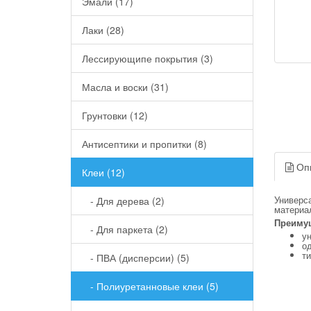
Эмали (17)
Лаки (28)
Лессирующипе покрытия (3)
Масла и воски (31)
Грунтовки (12)
Антисептики и пропитки (8)
Оп
Клеи (12)
Универс
- Для дерева (2)
материал
Преимущ
- Для паркета (2)
у
о
т
- ПВА (дисперсии) (5)
- Полиуретанновые клеи (5)