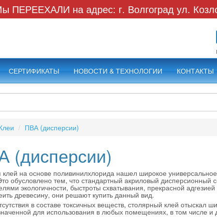
ы ПЕРЕЕХАЛИ на адрес: г. Волгоград ул. Козл
СЕРТИФИКАТЫ
НОВОСТИ & ТЕХНОЛОГИИ
КОНТАКТЫ
Клеи
ПВА (дисперсии)
А (дисперсии)
 клей на основе поливинилхлорида нашел широкое универсально
Это обусловлено тем, что стандартный акриловый дисперсионный 
елями экологичности, быстроты схватывания, прекрасной адгезией 
еить древесину, они решают купить данный вид.
тсутствия в составе токсичных веществ, столярный клей отыскал 
наченной для использования в любых помещениях, в том числе и д