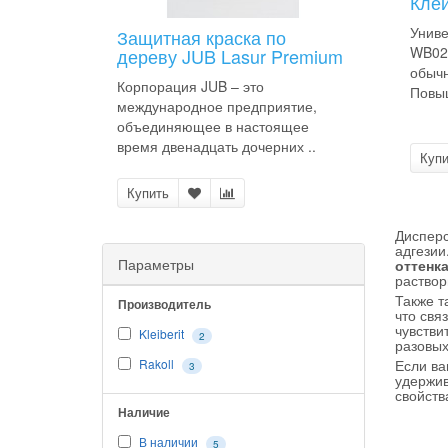
Клей
Униве
Защитная краска по
WB020
дереву JUB Lasur Premium
обычн
Корпорация JUB – это
Повыш
международное предприятие,
объединяющее в настоящее
время двенадцать дочерних ..
Купи
Купить
Дисперс
адгезии
Параметры
оттенк
раствор
Также т
Производитель
что свя
чувстви
Kleiberit
2
разовых
Rakoll
Если ва
3
удержив
свойств
Наличие
В наличии
5