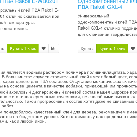
 ПВА Rakoll E-WB0201
Однокомпонентный кл
ПВА Rakoll GXL-4
рсальный клей ПВА Rakoll E-
Универсальный
1 отлично схватывается при
однокомпонентный клей ПВА
ой температуры.
Rakoll GXL-4 отлично подойд
ение темпе..
для склеивания твердолистве
ть
Купить 1 клик
Купить
Купить 1 клик
ия является водным раствором полимера поливинилацетата, хар
. В большинстве случаев строительный клей имеет белый цвет, сп
а
, характерного для ПВА составов. Отсутствие механических включе
ы на основе цемента в качестве добавки, придающей им прочность 
акой акриловый дисперсионный клеевой состав нашел широкое пр
зано с его гипоалергенными качествами, не способными вызвать а
тельностью. Такой прогрессивный состав хотят даже не связанные
 работ.
м понадобилось качественный клей для дерева, рекомендуем име
ается на бюджетном уровне. Хотя стоимость у нас предельно низк
ами, как и любой иной.