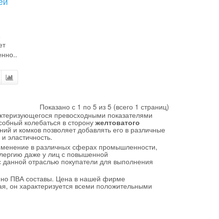
ей
ет
нно..
Показано с 1 по 5 из 5 (всего 1 страниц)
актеризующегося превосходными показателями
особный колебаться в сторону
желтоватого
ний и комков позволяет добавлять его в различные
и эластичность.
именение в различных сферах промышленности,
ллергию даже у лиц с повышенной
 с данной отраслью покупатели для выполнения
нно ПВА составы. Цена в нашей фирме
ая, он характеризуется всеми положительными