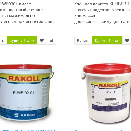
 EWB0301 имеет
Клей для паркета KLEIBERIT
омпонентный состав и
позволит надежно склеить ш
ется максимально
или массив
ктивным при использовании
древесины.Преимущества:те
ть
Купить 1 клик
Купить
Купить 1 клик