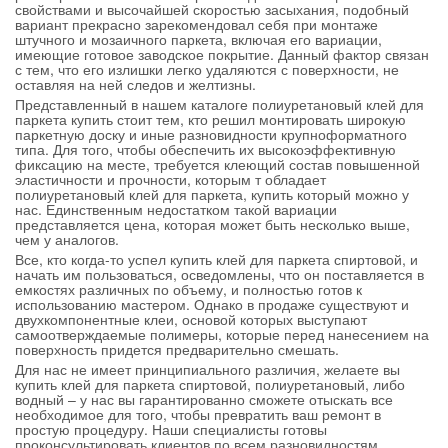
свойствами и высочайшей скоростью засыхания, подобный
вариант прекрасно зарекомендовал себя при монтаже
штучного и мозаичного паркета, включая его вариации,
имеющие готовое заводское покрытие. Данный фактор связан
с тем, что его излишки легко удаляются с поверхности, не
оставляя на ней следов и желтизны.
Представленный в нашем каталоге полиуретановый клей для
паркета купить стоит тем, кто решил монтировать широкую
паркетную доску и иные разновидности крупноформатного
типа. Для того, чтобы обеспечить их высокоэффективную
фиксацию на месте, требуется клеющий состав повышенной
эластичности и прочности, которым т обладает
полиуретановый клей для паркета, купить который можно у
нас. Единственным недостатком такой вариации
представляется цена, которая может быть несколько выше,
чем у аналогов.
Все, кто когда-то успел купить клей для паркета спиртовой, и
начать им пользоваться, осведомлены, что он поставляется в
емкостях различных по объему, и полностью готов к
использованию мастером. Однако в продаже существуют и
двухкомпонентные клеи, основой которых выступают
самоотверждаемые полимеры, которые перед нанесением на
поверхность придется предварительно смешать.
Для нас не имеет принципиального различия, желаете вы
купить клей для паркета спиртовой, полиуретановый, либо
водный – у нас вы гарантированно сможете отыскать все
необходимое для того, чтобы превратить ваш ремонт в
простую процедуру. Наши специалисты готовы
проконсультировать клиентов по всем разновидностям