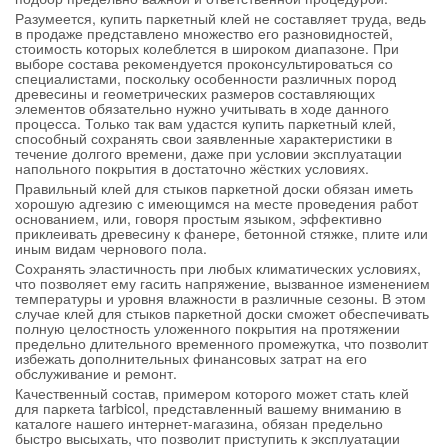
Разумеется, купить паркетный клей не составляет труда, ведь
в продаже представлено множество его разновидностей,
стоимость которых колеблется в широком диапазоне. При
выборе состава рекомендуется проконсультироваться со
специалистами, поскольку особенности различных пород
древесины и геометрических размеров составляющих
элементов обязательно нужно учитывать в ходе данного
процесса. Только так вам удастся купить паркетный клей,
способный сохранять свои заявленные характеристики в
течение долгого времени, даже при условии эксплуатации
напольного покрытия в достаточно жёстких условиях.
Правильный клей для стыков паркетной доски обязан иметь
хорошую адгезию с имеющимся на месте проведения работ
основанием, или, говоря простым языком, эффективно
приклеивать древесину к фанере, бетонной стяжке, плите или
иным видам чернового пола.
Сохранять эластичность при любых климатических условиях,
что позволяет ему гасить напряжение, вызванное изменением
температуры и уровня влажности в различные сезоны. В этом
случае клей для стыков паркетной доски сможет обеспечивать
полную целостность уложенного покрытия на протяжении
предельно длительного временного промежутка, что позволит
избежать дополнительных финансовых затрат на его
обслуживание и ремонт.
Качественный состав, примером которого может стать клей
для паркета tarbicol, представленный вашему вниманию в
каталоге нашего интернет-магазина, обязан предельно
быстро высыхать, что позволит приступить к эксплуатации