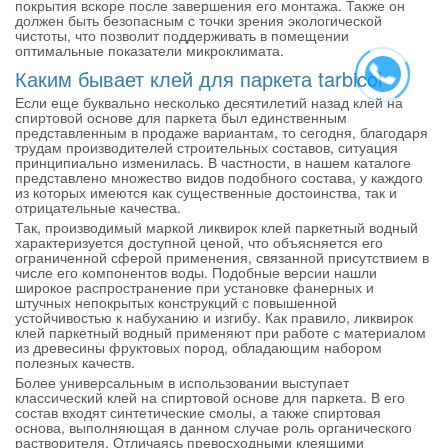
покрытия вскоре после завершения его монтажа. Также он
должен быть безопасным с точки зрения экологической
чистоты, что позволит поддерживать в помещении
оптимальные показатели микроклимата.
Каким бывает клей для паркета tarbicol
Если еще буквально несколько десятилетий назад клей на
спиртовой основе для паркета был единственным
представленным в продаже вариантам, то сегодня, благодаря
трудам производителей строительных составов, ситуация
принципиально изменилась. В частности, в нашем каталоге
представлено множество видов подобного состава, у каждого
из которых имеются как существенные достоинства, так и
отрицательные качества.
Так, производимый маркой ликвирок клей паркетный водный
характеризуется доступной ценой, что объясняется его
ограниченной сферой применения, связанной присутствием в
числе его компонентов воды. Подобные версии нашли
широкое распространение при установке фанерных и
штучных непокрытых конструкций с повышенной
устойчивостью к набуханию и изгибу. Как правило, ликвирок
клей паркетный водный применяют при работе с материалом
из древесины фруктовых пород, обладающим набором
полезных качеств.
Более универсальным в использовании выступает
классический клей на спиртовой основе для паркета. В его
состав входят синтетические смолы, а также спиртовая
основа, выполняющая в данном случае роль органического
растворителя. Отличаясь превосходными клеящими