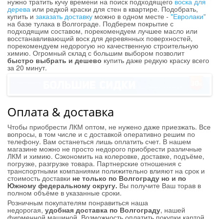
нужно тратить кучу времени на поиск подходящего
воска для
дерева
или редкой краски для стен в квартире. Подобрать,
купить и
заказать доставку
можно в одном месте -
"Евролаки"
на базе тулака в Волгограде. Подберем покрытие с
подходящим составом, порекомендуем лучшее масло или
восстанавливающий воск для деревянных поверхностей,
порекомендуем недорогую но качественную строительную
химию. Огромный склад с большим выбором позволит
быстро выбрать и дешево
купить даже редкую краску всего
за 20 минут.
Оплата & доставка
Чтобы приобрести ЛКМ оптом, не нужено даже приезжать. Все
вопросы, в том числе и с доставкой оперативно решим по
телефону. Вам останеться лишь оплатить счет. В нашем
магазине можно не просто недорого приобрести различные
ЛКМ и химию. Сэкономить на колеровке, доставке, подъёме,
погрузке, разгрузке товара. Партнерские отношения с
транспортными компаниями полижительно влияют на срок и
стоимость доставки
не только по Волгограду но и по
Южному федеральному округу.
Вы получите Ваш торав в
полном объёме в указанные сроки.
Розничным покупателям понравиться наша
недорогая,
удобная доставка по Волгограду
, нашей
фирменной машиной. Возможность оплатить покупки картой,