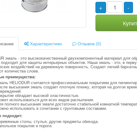
+
-
Купи
исание
Характеристики
Отзывов (0)
R эмаль - это высококачественный двухкомпонентный материал для обр
подходит для защиты интерьерных объектов. Наша эмаль - это, в перву
еских воздействий на деревянную поверхность. Создает легкий бархат
от количества слоев.
ые преимущества:
маль HELIODUR считается профессиональным покрытием для пигментир
сле высыхания эмаль создает плотную пленку, которая на долгое врем
овреждений.
окрытие обладает высокой эластичностью.
ожет использоваться для всех видов распыления.
ля полного высыхания эмали достаточно стабильной комнатной температ
жно использовать в сочетании с грунтовыми составами.
о подходит:
ревянные столы, стулья, другие предметы обихода.
польное покрытие и пороги.