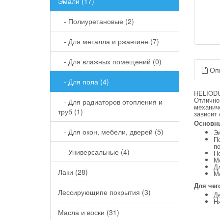
Эмали (17)
- Полиуретановые (2)
- Для металла и ржавчине (7)
- Для влажных помещений (0)
Оп
- Для пола (4)
HELIODU
Отлично 
- Для радиаторов отопления и
механич
труб (1)
зависит 
Основн
- Для окон, мебели, дверей (5)
Э
По
п
- Универсальные (4)
П
М
Д
Лаки (28)
Мо
Для чег
Лессирующипе покрытия (3)
Де
На
Масла и воски (31)