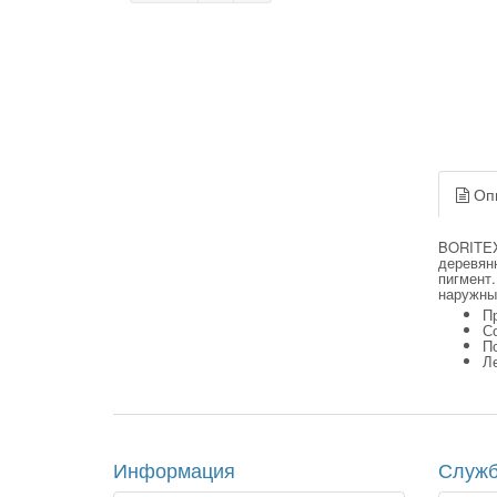
Оп
BORITEX
деревян
пигмент.
наружны
П
С
По
Л
Информация
Служб