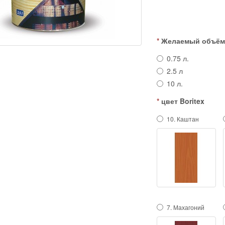
Желаемый объё
0.75 л.
2.5 л
10 л.
цвет Boritex
10. Каштан
7. Махагоний