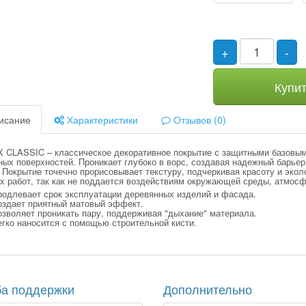
+
-
Купи
исание
Характеристики
Отзывов (0)
 CLASSIC – классическое декоративное покрытие с защитными базовым
ных поверхностей. Проникает глубоко в ворс, создавая надежный барье
 Покрытие точечно прорисовывает текстуру, подчеркивая красоту и эко
х работ, так как не поддается воздействиям окружающей среды, атмос
родлевает срок эксплуатации деревянных изделий и фасада.
оздает приятный матовый эффект.
зволяет проникать пару, поддерживая "дыхание" материала.
егко наносится с помощью строительной кисти.
а поддержки
Дополнительно