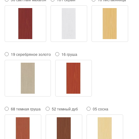
19 серебряное золото
16 груша
68 темная груша
52 темный дуб
05 сосна