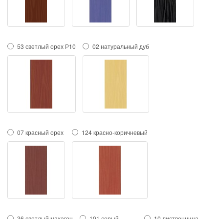
53 светлый орех Р10
02 натуральный дуб
07 красный орех
124 красно-коричневый
36 светлый махагон
101 серый
10 лиственница