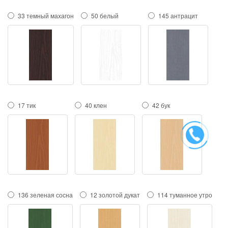
33 темный махагон
50 белый
145 антрацит
17 тик
40 клен
42 бук
136 зеленая сосна
12 золотой дукат
114 туманное утро