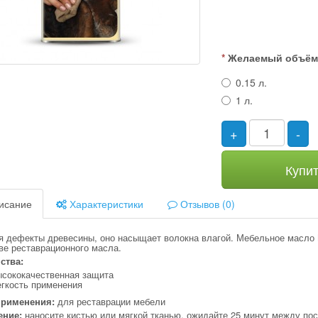
Желаемый объё
0.15 л.
1 л.
+
-
Купи
исание
Характеристики
Отзывов (0)
я дефекты древесины, оно насыщает волокна влагой. Мебельное масло
ве реставрационного масла.
ства:
ысококачественная защита
егкость применения
применения:
для реставрации мебели
ение:
наносите кистью или мягкой тканью, ожидайте 25 минут между п