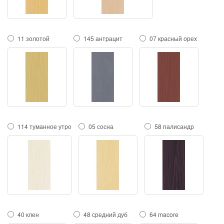
11 золотой
145 антрацит
07 красный орех
114 туманное утро
05 сосна
58 палисандр
40 клен
48 средний дуб
64 macore