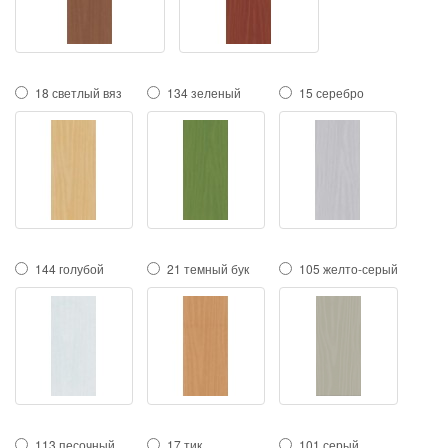
18 светлый вяз
134 зеленый
15 серебро
144 голубой
21 темный бук
105 желто-серый
113 песочный
17 тик
101 серый