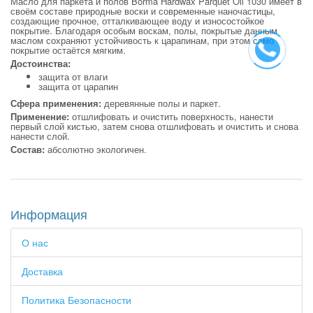
Масло для паркета и полов Borma Hardwax Parquet Oil 1030 имеет в
своём составе природные воски и современные наночастицы,
создающие прочное, отталкивающее воду и износостойкое
покрытие. Благодаря особым воскам, полы, покрытые данным
маслом сохраняют устойчивость к царапинам, при этом само
покрытие остаётся мягким.
Достоинства:
защита от влаги
защита от царапин
Сфера применения:
деревянные полы и паркет.
Применение:
отшлифовать и очистить поверхность, нанести
первый слой кистью, затем снова отшлифовать и очистить и снова
нанести слой.
Состав:
абсолютно экологичен.
Информация
О нас
Доставка
Политика Безопасности