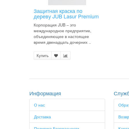
Защитная краска по
дереву JUB Lasur Premium
Корпорация JUB – это
международное предприятие,
объединяющее в настоящее
время двенадцать дочерних ..
Купить
Информация
Служб
О нас
Обрат
Доставка
Возвр
Политика Безопасности
Карта