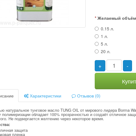
Желаемый объё
0.15 л.
1 л.
5 л.
20 л.
+
-
Купи
исание
Характеристики
Отзывов (0)
ью натуральное тунговое масло TUNG OIL от мирового лидера Borma Wac
у полимеризации обладает 100% прозрачностью и создаёт отличное защи
ого. Не подвергается желтению через некоторое время.
ства:
тличная защита
аковая пленка