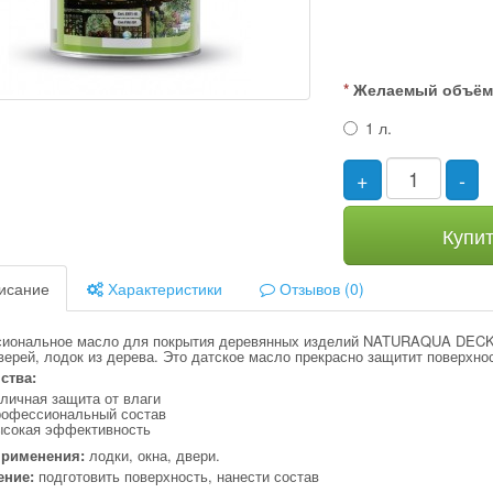
Желаемый объё
1 л.
+
-
Купи
исание
Характеристики
Отзывов (0)
иональное масло для покрытия деревянных изделий NATURAQUA DECKI
верей, лодок из дерева. Это датское масло прекрасно защитит поверхно
ства:
личная защита от влаги
рофессиональный состав
ысокая эффективность
применения:
лодки, окна, двери.
ение:
подготовить поверхность, нанести состав