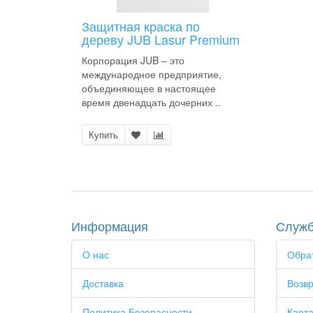
Защитная краска по
дереву JUB Lasur Premium
Корпорация JUB – это
международное предприятие,
объединяющее в настоящее
время двенадцать дочерних ..
Купить
Информация
Служб
О нас
Обрат
Доставка
Возвр
Политика Безопасности
Карта