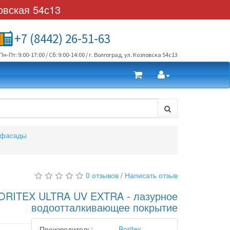
овская 54с13
+7 (8442) 26-51-63
Пн-Пт: 9:00-17:00 / Сб: 9:00-14:00 / г. Волгоград, ул. Козловска 54с13
 фасады
0 отзывов
/
Написать отзыв
ORITEX ULTRA UV EXTRA - лазурное
водоотталкивающее покрытие
Производитель:
Boritex