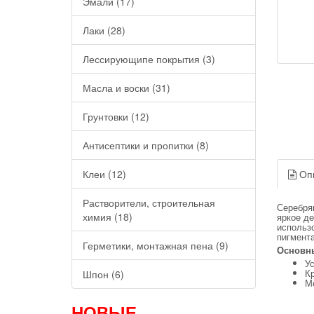
Эмали (17)
Лаки (28)
Лессирующипе покрытия (3)
Масла и воски (31)
Грунтовки (12)
Антисептики и пропитки (8)
Клеи (12)
Оп
Растворители, строительная
Серебрян
химия (18)
яркое д
использо
пигмент
Герметики, монтажная пена (9)
Основн
Ус
К
Шпон (6)
М
НОВЫЕ