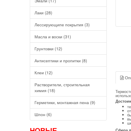
Эмали (17)
Лаки (28)
Лессирующипе покрытия (3)
Масла и воски (31)
Грунтовки (12)
Антисептики и пропитки (8)
Клеи (12)
Оп
Растворители, строительная
химия (18)
Термост
использ
Достоин
Герметики, монтажная пена (9)
т
от
Шпон (6)
б
в
ш
НОВЫЕ
Сфера 