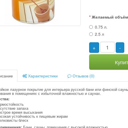
Желаемый объё
0.75 л.
2.5 л
+
-
Купи
исание
Характеристики
Отзывов (0)
ойкое лазурное покрытие для интерьера русской бани или финской саун
ования в помещениях с избыточной влажностью и саунах.
ства:
ермостойкость
сутствие запаха
ыстрое время высыхания
ысокая устойчивость к пищевым жирам
елковисты блеск
применения:
Бани, сауны, помещения с высокой влажностью.