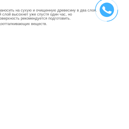
 наносить на сухую и очищенную древесину в два слоя.
 слой высохнет уже спустя один час, но
оверхность рекомендуется подготовить.
одоотталкивающих веществ.