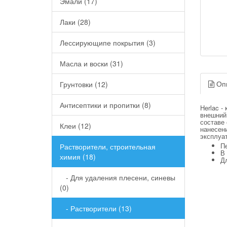
Эмали (17)
Лаки (28)
Лессирующипе покрытия (3)
Масла и воски (31)
Оп
Грунтовки (12)
Антисептики и пропитки (8)
Herlac -
внешний
составе 
Клеи (12)
нанесен
эксплуа
П
Растворители, строительная
В 
химия (18)
Дл
- Для удаления плесени, синевы
(0)
- Растворители (13)