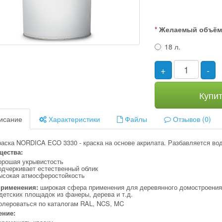
Желаемый объё
18 л.
+
-
Купи
исание
Характеристики
Файлы
Отзывов (0)
аска NORDICA ECO 3330 - краска на основе акрилата. Разбавляется вод
ества:
орошая укрывистость
одчеркивает естественный облик
ысокая атмосферостойкость
применения:
широкая сфера применения для деревянного домостроения
детских площадок из фанеры, дерева и т.д.
олероваться по каталогам RAL, NCS, MC
ние: