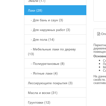
Эмали (17)
Лаки (28)
- Для бань и саун (3)
- Для наружных работ (3)
Оп
- Для пола (14)
Паркетн
деревян
- Мебельные лаки по дереву
помещени
(13)
Основн
Сп
- Полиуретановые (8)
По
М
С
- Яхтные лаки (4)
На данн
свойств.
Лессирующипе покрытия (3)
скаплив
Масла и воски (31)
Грунтовки (12)