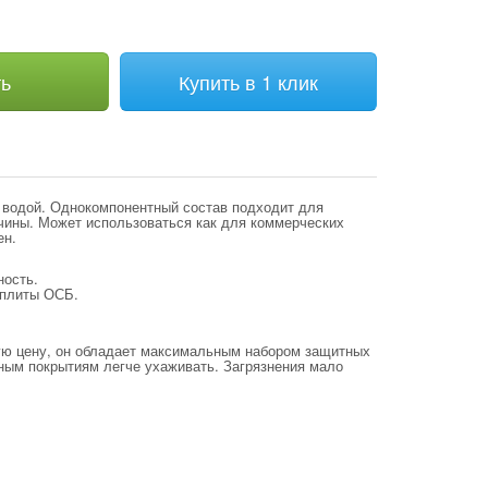
ть
Купить в 1 клик
 водой. Однокомпонентный состав подходит для
чины. Может использоваться как для коммерческих
ен.
ность.
 плиты ОСБ.
кую цену, он обладает максимальным набором защитных
нным покрытиям легче ухаживать. Загрязнения мало