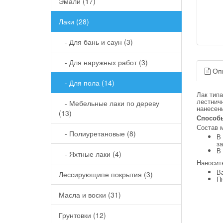
Эмали (17)
Лаки (28)
- Для бань и саун (3)
- Для наружных работ (3)
Оп
- Для пола (14)
Лак типа
лестнич
- Мебельные лаки по дереву
нанесени
(13)
Способы
Состав 
- Полиуретановые (8)
В 
з
В 
- Яхтные лаки (4)
Наносит
В
Лессирующипе покрытия (3)
П
Масла и воски (31)
Грунтовки (12)