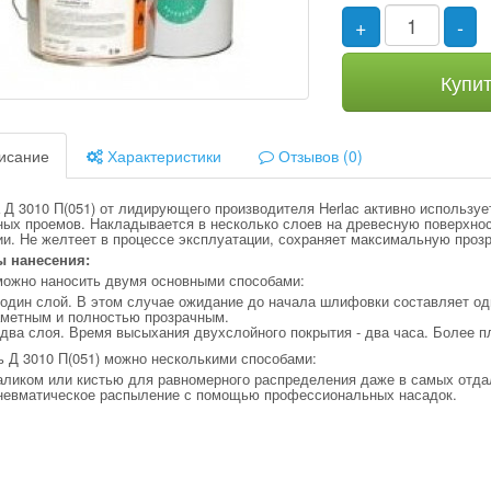
+
-
Купи
исание
Характеристики
Отзывов (0)
 Д 3010 П(051) от лидирующего производителя Herlac активно использу
ных проемов. Накладывается в несколько слоев на древесную поверхно
и. Не желтеет в процессе эксплуатации, сохраняет максимальную прозр
 нанесения:
можно наносить двумя основными способами:
один слой. В этом случае ожидание до начала шлифовки составляет оди
аметным и полностью прозрачным.
два слоя. Время высыхания двухслойного покрытия - два часа. Более 
ь Д 3010 П(051) можно несколькими способами:
аликом или кистью для равномерного распределения даже в самых отда
невматическое распыление с помощью профессиональных насадок.