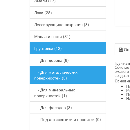
Эмали (17)
Лаки (28)
Лессирующипе покрытия (3)
Масла и воски (31)
Грунтовки (12)
Оп
- Для дерева (8)
Грунт-э
Сочетает
ржавого 
- Для металлических
создают
поверхностей (3)
Основн
П
- Для минеральных
Р
По
поверхностей (1)
Н
- Для фасадов (3)
- Под антисептики и пропитки (0)